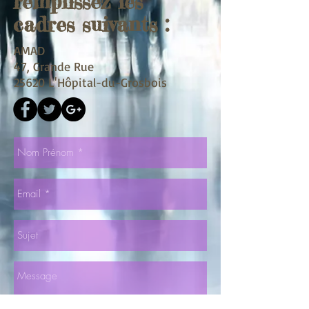
remplissez les
cadres suivants :
AMAD
47, Grande Rue
25620 L'Hôpital-du-Grosbois