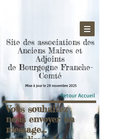
​Site des associations des
Anciens Maires et
Adjoints
de
Bourgogne
Franche-
Comté
Mise à jour le 29 novembre 2025
Retour Accueil
Vous souhaitez
nous envoyer un
message...